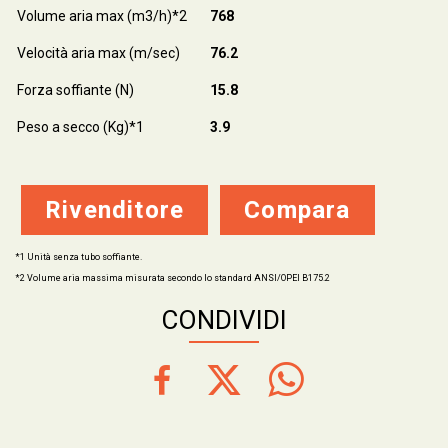
Volume aria max (m3/h)*2
768
Velocità aria max (m/sec)
76.2
Forza soffiante (N)
15.8
Peso a secco (Kg)*1
3.9
Rivenditore
Compara
*1 Unità senza tubo soffiante.
*2 Volume aria massima misurata secondo lo standard ANSI/OPEI B175.2
CONDIVIDI