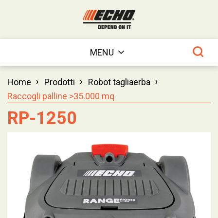
MENU
›
›
›
Home
Prodotti
Robot tagliaerba
Raccogli palline >35.000 mq
RP-1250