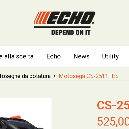
a alla scelta
Echo
News
Utility
›
oseghe da potatura
Motosega CS-2511TES
CS-2
525,0