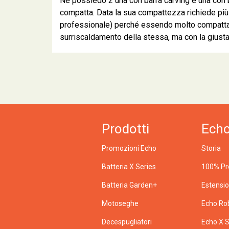
Ne possiedo 2 una con barra carving e una con
compatta. Data la sua compattezza richiede più
professionale) perché essendo molto compatta l
surriscaldamento della stessa, ma con la giust
Prodotti
Ech
Promozioni Echo
Storia
Batteria X Series
100% Pr
Batteria Garden+
Estensi
Motoseghe
Echo Ro
Decespugliatori
Echo X S