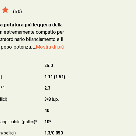
(5.0)
 potatura più leggera
della
ign estremamente compatto per
traordinario bilanciamento e il
 peso-potenza. ...
Mostra di più
25.0
))
1.11 (1.51)
)*1
2.3
lici)
3/8 b.p.
40
pplicabile (pollici)*
10*
/pollici)
1.3/0.050