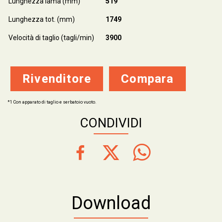
Lunghezza lama (mm)
519
Lunghezza tot. (mm)
1749
Velocità di taglio (tagli/min)
3900
Rivenditore
Compara
*1 Con apparato di taglio e serbatoio vuoto.
CONDIVIDI
Download