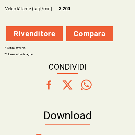
Velocità lame (tagli/min)
3.200
Rivenditore
Compara
* Senza batteria.
*1 Lama utile di taglio.
CONDIVIDI
Download