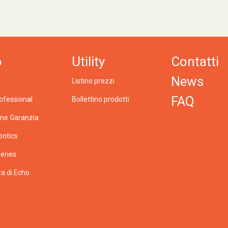
o
Utility
Contatti
News
Listino prezzi
FAQ
ofessional
Bollettino prodotti
one Garanzia
botics
eries
a di Echo