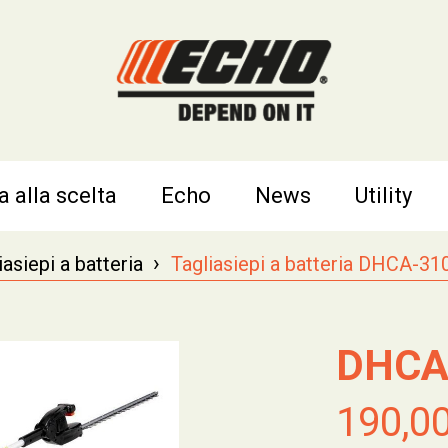
a alla scelta
Echo
News
Utility
›
iasiepi a batteria
Tagliasiepi a batteria DHCA-31
DHCA
190,0