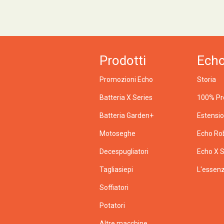
Prodotti
Ech
Promozioni Echo
Storia
Batteria X Series
100% Pr
Batteria Garden+
Estensi
Motoseghe
Echo Ro
Decespugliatori
Echo X S
Tagliasiepi
L'essenz
Soffiatori
Potatori
Altre macchine