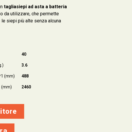
un
tagliasiepi ad asta a batteria
o da utilizzare, che permette
re le siepi più alte senza alcuna
ù
40
.)
3.6
*1 (mm)
488
e (mm)
2460
itore
ra