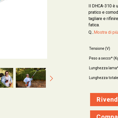
Il DHCA-310 è 
pratico e comod
tagliare e rifini
fatica.
Q...
Mostra di pi
Tensione (V)
Peso a secco* (Kg
Lunghezza lama
Lunghezza total
Rivend
Compa