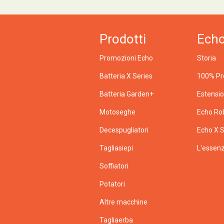
Prodotti
Ech
Promozioni Echo
Storia
Batteria X Series
100% Pr
Batteria Garden+
Estensi
Motoseghe
Echo Ro
Decespugliatori
Echo X S
Tagliasiepi
L'essenz
Soffiatori
Potatori
Altre macchine
Tagliaerba