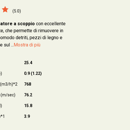
(5.0)
iatore a scoppio
con eccellente
te, che permette di rimuovere in
omodo detriti, pezzi di legno e
 sul ...
Mostra di più
25.4
))
0.9 (1.22)
 (m3/h)*2
768
x (m/sec)
76.2
N)
15.8
)*1
3.9