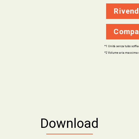
Rivend
Compa
*1 Unità senza tubo soffia
*2 Volume aria massima m
Download