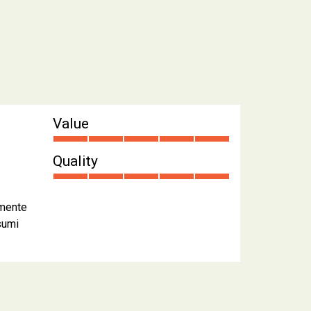
Value
Quality
amente
nsumi