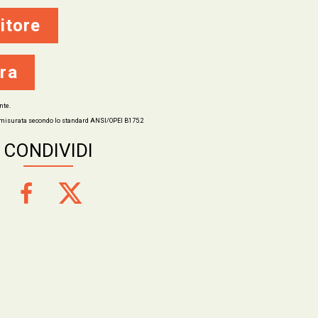
itore
ra
nte.
isurata secondo lo standard ANSI/OPEI B175.2
CONDIVIDI