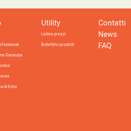
o
Utility
Contatti
News
Listino prezzi
FAQ
ofessional
Bollettino prodotti
one Garanzia
botics
eries
a di Echo