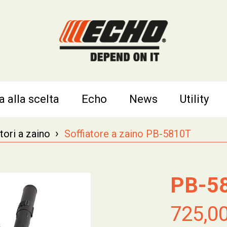
a alla scelta
Echo
News
Utility
›
tori a zaino
Soffiatore a zaino PB-5810T
PB-5
725,0