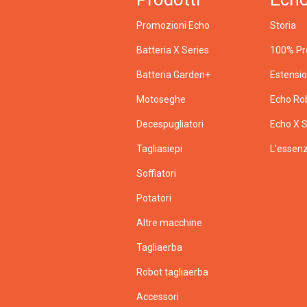
Promozioni Echo
Storia
Batteria X Series
100% Pr
Batteria Garden+
Estensi
Motoseghe
Echo Ro
Decespugliatori
Echo X S
Tagliasiepi
L'essenz
Soffiatori
Potatori
Altre macchine
Tagliaerba
Robot tagliaerba
Accessori