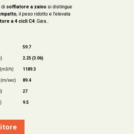
 di
soffiatore a zaino
si distingue
ompatto
, il peso ridotto e l'elevata
ore a 4 cicli C4
. Gara...
59.7
))
2.25 (3.06)
 (m3/h)
1189.3
x (m/sec)
89.4
N)
27
)
9.5
itore