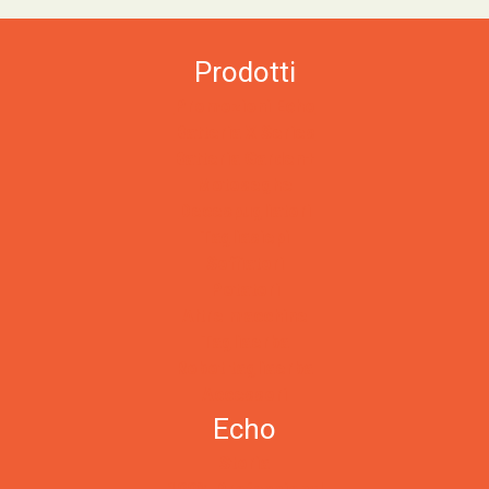
Prodotti
Promozioni Echo
Batteria X Series
Batteria Garden+
Motoseghe
Decespugliatori
Tagliasiepi
Soffiatori
Potatori
Altre macchine
Tagliaerba
Robot tagliaerba
Accessori
Echo
Storia