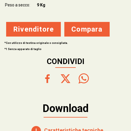
Peso a secco:
9 Kg
Rivenditore
Compara
*Con utilizzo di testina originale o consigliata.
*1 Senza apparato di taglio
CONDIVIDI
Download
Caratteristiche tecniche