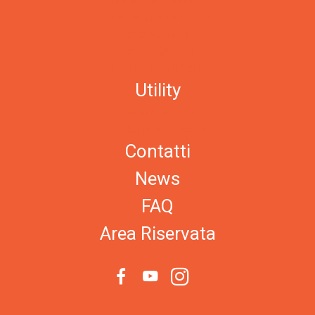
100% Professional
Estensione Garanzia
Echo Robotics
Echo X Series
L'essenza di Echo
Utility
Listino prezzi
Bollettino prodotti
Contatti
News
FAQ
Area Riservata