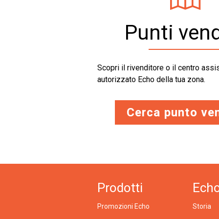
Punti vend
Scopri il rivenditore o il centro ass
autorizzato Echo della tua zona.
Cerca punto ve
Prodotti
Ech
Promozioni Echo
Storia