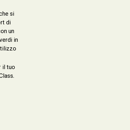
che si
rt di
con un
verdi in
tilizzo
 il tuo
Class.