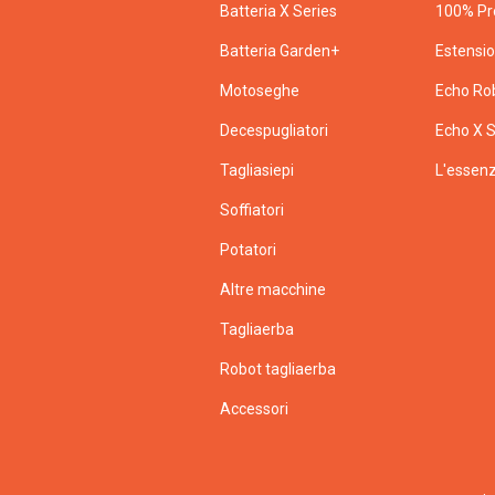
Batteria X Series
100% Pr
Batteria Garden+
Estensi
Motoseghe
Echo Ro
Decespugliatori
Echo X S
Tagliasiepi
L'essenz
Soffiatori
Potatori
Altre macchine
Tagliaerba
Robot tagliaerba
Accessori