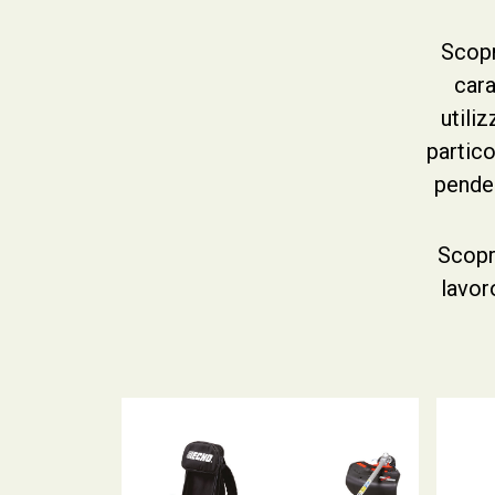
Scopr
cara
utili
partico
penden
Scopr
lavor