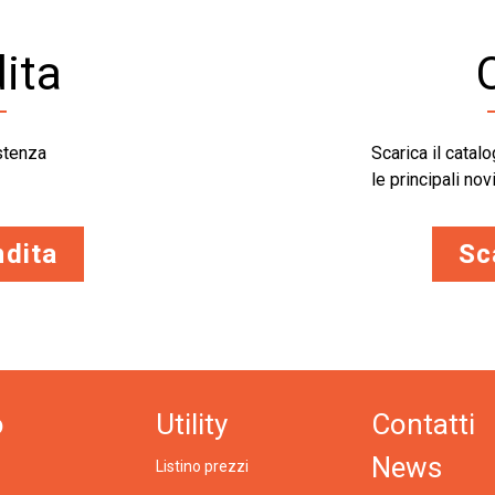
ita
istenza
Scarica il cata
le principali no
ndita
Sc
o
Utility
Contatti
News
Listino prezzi