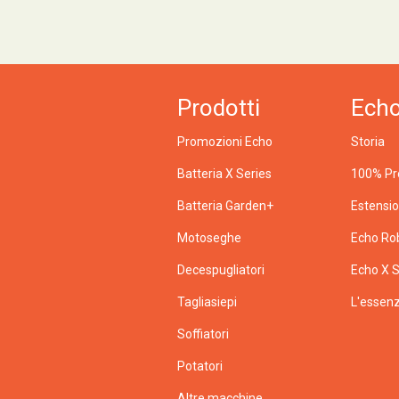
Prodotti
Ech
Promozioni Echo
Storia
Batteria X Series
100% Pr
Batteria Garden+
Estensi
Motoseghe
Echo Ro
Decespugliatori
Echo X S
Tagliasiepi
L'essenz
Soffiatori
Potatori
Altre macchine