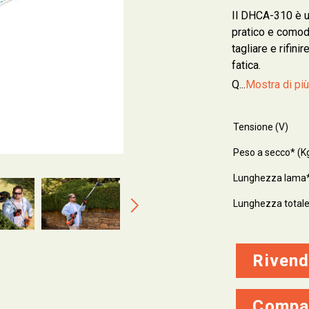
Il DHCA-310 è 
pratico e comod
tagliare e rifini
fatica.
Q...
Mostra di pi
Tensione (V)
Peso a secco* (Kg
Lunghezza lama
Lunghezza total
Rivend
Compa