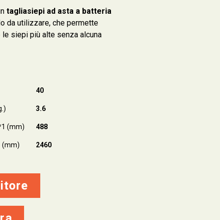
un
tagliasiepi ad asta a batteria
o da utilizzare, che permette
re le siepi più alte senza alcuna
ù
40
.)
3.6
*1 (mm)
488
e (mm)
2460
itore
ra