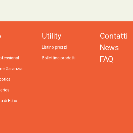
o
Utility
Contatti
News
Listino prezzi
FAQ
ofessional
Bollettino prodotti
one Garanzia
botics
eries
a di Echo