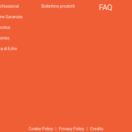
FAQ
ofessional
Bollettino prodotti
one Garanzia
botics
eries
a di Echo
Cookie Policy
Privacy Policy
Credits