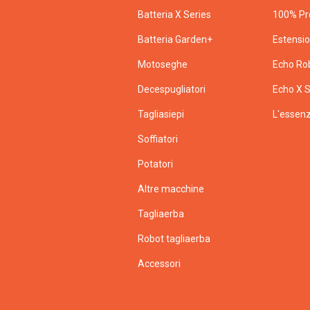
Batteria X Series
100% Pr
Batteria Garden+
Estensi
Motoseghe
Echo Ro
Decespugliatori
Echo X S
Tagliasiepi
L'essenz
Soffiatori
Potatori
Altre macchine
Tagliaerba
Robot tagliaerba
Accessori