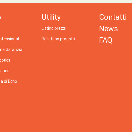
o
Utility
Contatti
News
Listino prezzi
FAQ
ofessional
Bollettino prodotti
one Garanzia
botics
eries
a di Echo