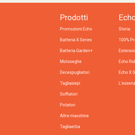
Prodotti
Ech
Promozioni Echo
Storia
Batteria X Series
100% Pr
Batteria Garden+
Estensi
Motoseghe
Echo Ro
Decespugliatori
Echo X S
Tagliasiepi
L'essenz
Soffiatori
Potatori
Altre macchine
Tagliaerba