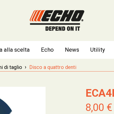
a alla scelta
Echo
News
Utility
›
i di taglio
Disco a quattro denti
ECA4
8,00 €