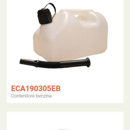
ECA190305EB
Contenitore benzina