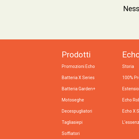
Ness
Prodotti
Ech
Promozioni Echo
Storia
Batteria X Series
100% Pr
Batteria Garden+
Estensi
Motoseghe
Echo Ro
Decespugliatori
Echo X S
Tagliasiepi
L'essenz
Soffiatori