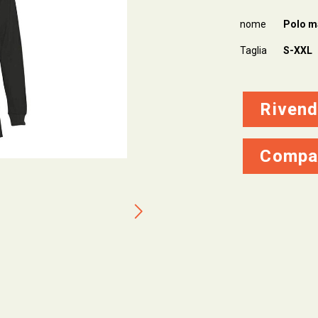
nome
Polo m
Taglia
S-XXL
Rivend
Compa