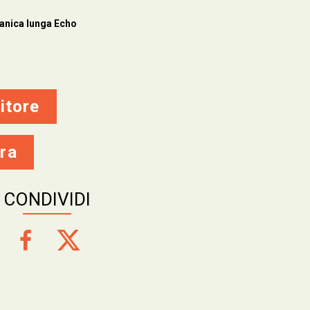
anica lunga Echo
itore
ra
CONDIVIDI