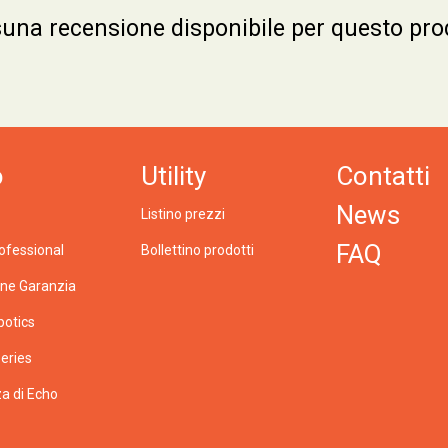
una recensione disponibile per questo pro
o
Utility
Contatti
News
Listino prezzi
FAQ
ofessional
Bollettino prodotti
one Garanzia
botics
eries
a di Echo